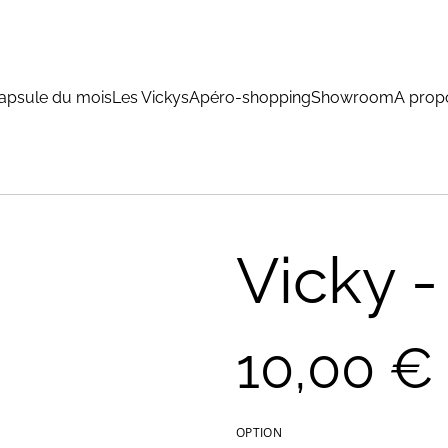
apsule du mois
Les Vickys
Apéro-shopping
Showroom
A prop
Vicky -
10,00 €
OPTION