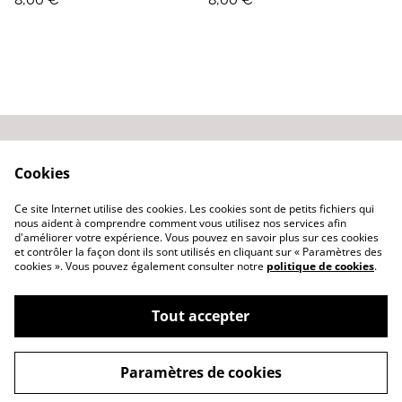
Contactez-nous
Conditions générales
Cookies
de vente
Politique de
Ce site Internet utilise des cookies. Les cookies sont de petits fichiers qui
confidentialité
nous aident à comprendre comment vous utilisez nos services afin
d'améliorer votre expérience. Vous pouvez en savoir plus sur ces cookies
et contrôler la façon dont ils sont utilisés en cliquant sur « Paramètres des
cookies ». Vous pouvez également consulter notre
politique de cookies
.
Tout accepter
©
2026
S comme Sophie
Paramètres de cookies
powered by