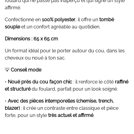
foulard qui ne passe pas inaperçu et qui signe un style
affirmé.
Confectionné en
100% polyester
, il offre un
tombé
souple
et un confort agréable au quotidien.
Dimensions : 65 x 65 cm
Un format idéal pour le porter autour du cou, dans les
cheveux ou noué à ton sac.
💡
Conseil mode
•
Noué près du cou façon chic
: il renforce le côté
raffiné
et structuré
du foulard, parfait pour un look soigné.
•
Avec des pièces intemporelles (chemise, trench,
blazer)
: il crée un contraste entre classique et pièce
forte, pour un style
très actuel et affirmé
.