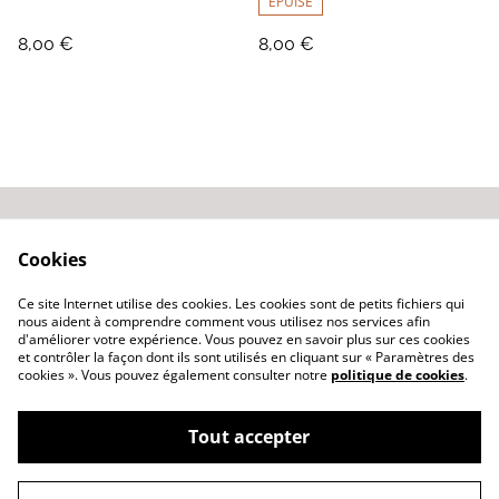
ÉPUISÉ
8,00 €
8,00 €
Contactez-nous
Conditions générales
Cookies
de vente
Politique de
Ce site Internet utilise des cookies. Les cookies sont de petits fichiers qui
confidentialité
nous aident à comprendre comment vous utilisez nos services afin
d'améliorer votre expérience. Vous pouvez en savoir plus sur ces cookies
et contrôler la façon dont ils sont utilisés en cliquant sur « Paramètres des
cookies ». Vous pouvez également consulter notre
politique de cookies
.
Tout accepter
©
2026
S comme Sophie