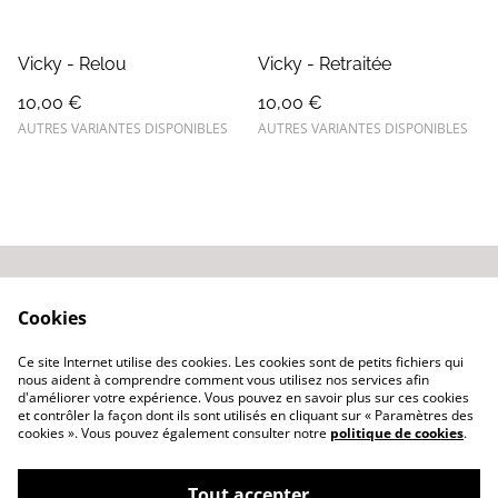
Vicky - Relou
Vicky - Retraitée
10,00 €
10,00 €
AUTRES VARIANTES DISPONIBLES
AUTRES VARIANTES DISPONIBLES
Contactez-nous
Conditions générales
Cookies
de vente
Politique de
Ce site Internet utilise des cookies. Les cookies sont de petits fichiers qui
confidentialité
nous aident à comprendre comment vous utilisez nos services afin
d'améliorer votre expérience. Vous pouvez en savoir plus sur ces cookies
et contrôler la façon dont ils sont utilisés en cliquant sur « Paramètres des
cookies ». Vous pouvez également consulter notre
politique de cookies
.
Tout accepter